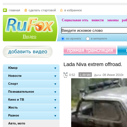
главная
сделать стартовой
в избранное
Социальная сеть
новости
законы
ра
Видео
по проекту
в интернете
Lada Niva extrem offroad.
Юмор
0:52
1,49 Мб
08 Июня 2010г.
Дата:
Новости
Спорт
Познавательное
Кино и ТВ
Жесть
Разное
Авто, мото