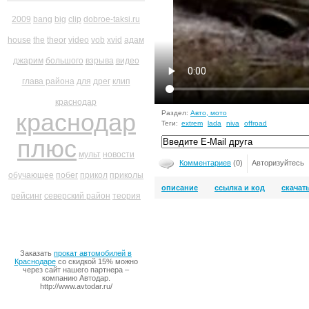
2009
bang
big
clip
dobroe-taksi.ru
house
the
theor
video
vob
xvid
адам
джарим
большого
взрыва
видео
глава района
для
дрег
клип
краснодар
краснодар
Раздел:
Авто, мото
Теги:
extrem
lada
niva
offroad
плюс
мульт
новости
Комментариев
(0)
Авторизуйтесь
обучающее
побег
прикол
приколы
описание
ссылка и код
скачат
рейсинг
северский район
теория
Заказать
прокат автомобилей в
Краснодаре
со скидкой 15% можно
через сайт нашего партнера –
компанию Автодар.
http://www.avtodar.ru/