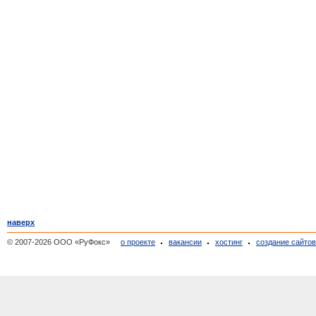
наверх
© 2007-2026 ООО «РуФокс»
о проекте
вакансии
хостинг
создание сайто