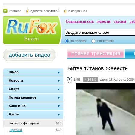
главная
сделать стартовой
в избранное
Социальная сеть
новости
законы
ра
Видео
по проекту
в интернете
Битва титанов Жееесть
Юмор
1:46
4,34 Мб
18 Августа 2009г
Дата:
Новости
Спорт
Познавательное
Кино и ТВ
Жесть
Катастрофы, драки
516
Эротика
560