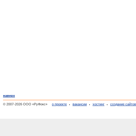
наверх
© 2007-2026 ООО «РуФокс»
о проекте
вакансии
хостинг
создание сайто