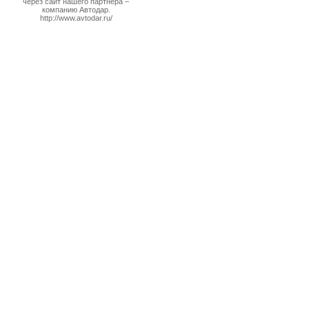
через сайт нашего партнера –
компанию Автодар.
http://www.avtodar.ru/