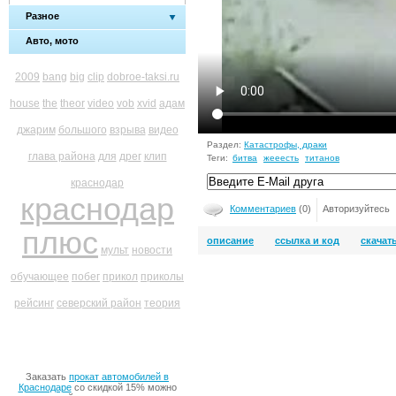
Разное
Авто, мото
2009
bang
big
clip
dobroe-taksi.ru
house
the
theor
video
vob
xvid
адам
джарим
большого
взрыва
видео
Раздел:
Катастрофы, драки
глава района
для
дрег
клип
Теги:
битва
жееесть
титанов
краснодар
краснодар
Комментариев
(0)
Авторизуйтесь
плюс
описание
ссылка и код
скачат
мульт
новости
обучающее
побег
прикол
приколы
рейсинг
северский район
теория
Заказать
прокат автомобилей в
Краснодаре
со скидкой 15% можно