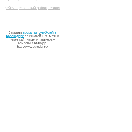
рейсинг
северский район
теория
Заказать
прокат автомобилей в
Краснодаре
со скидкой 15% можно
через сайт нашего партнера –
компанию Автодар.
http://www.avtodar.ru/