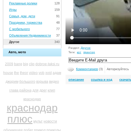
Рекламные ролики
128
Игры
159
Семья, дом, дети
91
Праздники, торжества
48
С мобильного
77
Объявления Недвижимости
37
Другое
340
Раздел:
Другое
Авто, мото
Теги:
кот
принтер
2009
bang
big
clip
dobroe-taksi.ru
Комментариев
(3)
Авторизуйтесь
house
the
theor
video
vob
xvid
адам
описание
ссылка и код
скачат
джарим
большого
взрыва
видео
глава района
для
дрег
клип
краснодар
краснодар
плюс
мульт
новости
обучающее
побег
прикол
приколы