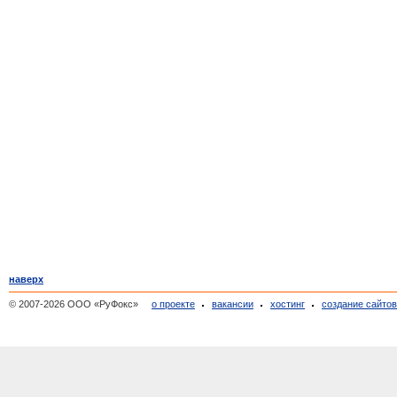
наверх
© 2007-2026 ООО «РуФокс»
о проекте
вакансии
хостинг
создание сайто