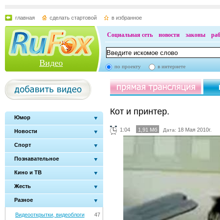
главная
сделать стартовой
в избранное
Социальная сеть
новости
законы
ра
Видео
по проекту
в интернете
Кот и принтер.
Юмор
1:04
1,91 Мб
18 Мая 2010г.
Дата:
Новости
Спорт
Познавательное
Кино и ТВ
Жесть
Разное
Видеооткрытки, видеоблоги
47