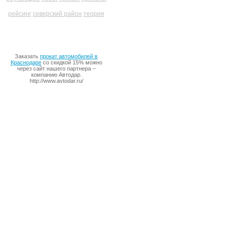
рейсинг
северский район
теория
Заказать
прокат автомобилей в
Краснодаре
со скидкой 15% можно
через сайт нашего партнера –
компанию Автодар.
http://www.avtodar.ru/