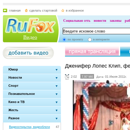
главная
сделать стартовой
в избранное
Социальная сеть
новости
законы
ра
Видео
по проекту
в интернете
Дженифер Лопес Клип, ф
Юмор
2:02
7,97 Мб
01 Июля 2011г.
Дата:
Новости
Спорт
Познавательное
Кино и ТВ
Жесть
Разное
Видеооткрытки, видеоблоги
47