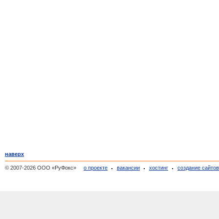
наверх
© 2007-2026 ООО «РуФокс»
о проекте
вакансии
хостинг
создание сайто