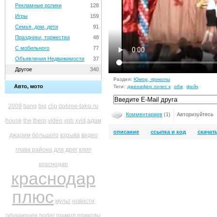
Рекламные ролики
128
Игры
159
Семья, дом, дети
91
Праздники, торжества
48
С мобильного
77
Объявления Недвижимости
37
Другое
340
Раздел:
Юмор, приколы
Авто, мото
Теги:
дженифер лопес к
обж
фейк
2009
bang
big
clip
dobroe-taksi.ru
Комментариев
(1)
Авторизуйтесь
house
the
theor
video
vob
xvid
адам
описание
ссылка и код
скачат
джарим
большого
взрыва
видео
глава района
для
дрег
клип
краснодар
краснодар
плюс
мульт
новости
обучающее
побег
прикол
приколы