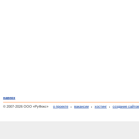
наверх
© 2007-2026 ООО «РуФокс»
о проекте
вакансии
хостинг
создание сайто