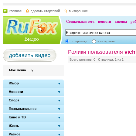
главная
сделать стартовой
в избранное
Социальная сеть
новости
законы
ра
Видео
по проекту
в интернете
Ролики пользователя
vich
Всего роликов: 0 Страница: 1 из 1
Мое меню
Юмор
Новости
Спорт
Познавательное
Кино и ТВ
Жесть
Разное