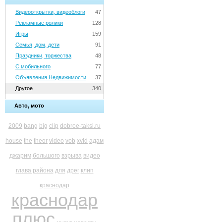
Видеооткрытки, видеоблоги
47
Рекламные ролики
128
Игры
159
Семья, дом, дети
91
Праздники, торжества
48
С мобильного
77
Объявления Недвижимости
37
Другое
340
Авто, мото
2009
bang
big
clip
dobroe-taksi.ru
house
the
theor
video
vob
xvid
адам
джарим
большого
взрыва
видео
глава района
для
дрег
клип
краснодар
краснодар
плюс