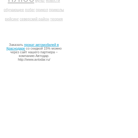
мульт
новости
обучающее
побег
прикол
приколы
рейсинг
северский район
теория
Заказать
прокат автомобилей в
Краснодаре
со скидкой 15% можно
через сайт нашего партнера –
компанию Автодар.
http://www.avtodar.ru/