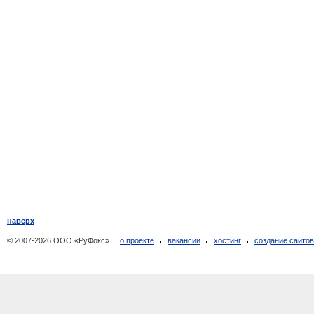
наверх
© 2007-2026 ООО «РуФокс»
о проекте
вакансии
хостинг
создание сайто