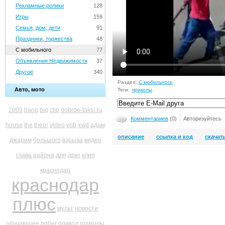
Рекламные ролики
128
Игры
159
Семья, дом, дети
91
Праздники, торжества
48
С мобильного
77
Объявления Недвижимости
37
Другое
340
Раздел:
С мобильного
Авто, мото
Теги:
приколы
2009
bang
big
clip
dobroe-taksi.ru
Комментариев
(0)
Авторизуйтесь
house
the
theor
video
vob
xvid
адам
описание
ссылка и код
скачат
джарим
большого
взрыва
видео
глава района
для
дрег
клип
краснодар
краснодар
плюс
мульт
новости
обучающее
побег
прикол
приколы