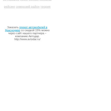
рейсинг
северский район
теория
Заказать
прокат автомобилей в
Краснодаре
со скидкой 15% можно
через сайт нашего партнера –
компанию Автодар.
http://www.avtodar.ru/