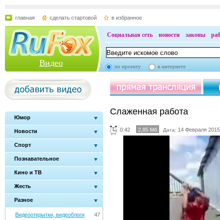
главная
сделать стартовой
в избранное
Социальная сеть
новости
законы
ра
Видео
по проекту
в интернете
Слаженная работа
Юмор
0:42
2,85 Мб
14 Февраля 2015
Дата:
Новости
Спорт
Познавательное
Кино и ТВ
Жесть
Разное
Видеооткрытки, видеоблоги
47