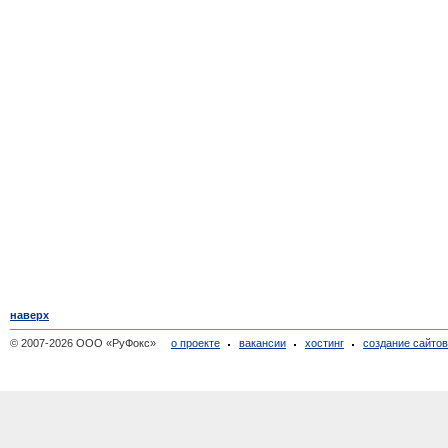
наверх
© 2007-2026 ООО «РуФокс»
о проекте
вакансии
хостинг
создание сайто