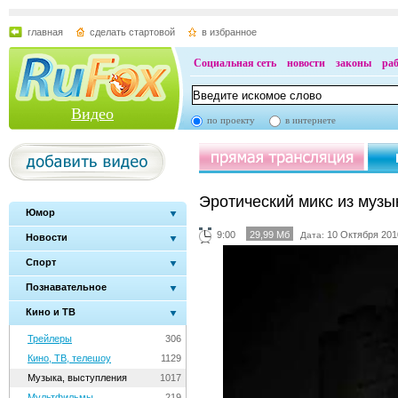
главная
сделать стартовой
в избранное
Социальная сеть
новости
законы
ра
Видео
по проекту
в интернете
Эротический микс из музы
Юмор
9:00
29,99 Мб
10 Октября 201
Дата:
Новости
Спорт
Познавательное
Кино и ТВ
Трейлеры
306
Кино, ТВ, телешоу
1129
Музыка, выступления
1017
Мультфильмы
219