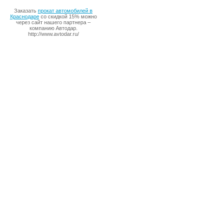
Заказать
прокат автомобилей в
Краснодаре
со скидкой 15% можно
через сайт нашего партнера –
компанию Автодар.
http://www.avtodar.ru/