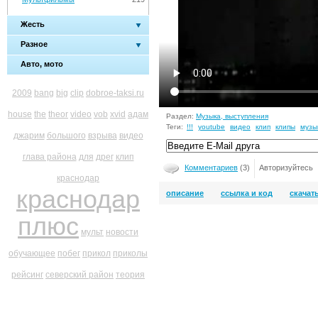
Жесть
Разное
Авто, мото
2009
bang
big
clip
dobroe-taksi.ru
house
the
theor
video
vob
xvid
адам
Раздел:
Музыка, выступления
Теги:
!!!
youtube
видео
клип
клипы
музы
джарим
большого
взрыва
видео
глава района
для
дрег
клип
Комментариев
(3)
Авторизуйтесь
краснодар
краснодар
описание
ссылка и код
скачат
плюс
мульт
новости
обучающее
побег
прикол
приколы
рейсинг
северский район
теория