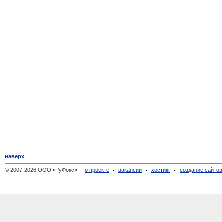
наверх
© 2007-2026 ООО «РуФокс»
о проекте
вакансии
хостинг
создание сайто