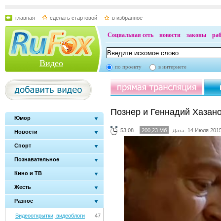
главная
сделать стартовой
в избранное
Социальная сеть
новости
законы
ра
Видео
по проекту
в интернете
Познер и Геннадий Хазан
Юмор
53:08
200,23 Мб
14 Июля 2015
Дата:
Новости
Спорт
Познавательное
Кино и ТВ
Жесть
Разное
Видеооткрытки, видеоблоги
47