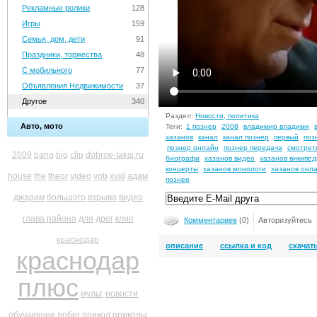
Рекламные ролики
128
Игры
159
Семья, дом, дети
91
Праздники, торжества
48
С мобильного
77
Объявления Недвижимости
37
Другое
340
Раздел:
Новости, политика
Авто, мото
Теги:
1 познер
2008
владимир владими
хазанов
канал
канал познер
первый
поз
познер онлайн
познер передача
смотрет
2009
bang
big
clip
dobroe-taksi.ru
биографи
хазанов видео
хазанов википед
концерты
хазанов монологи
хазанов онл
house
the
theor
video
vob
xvid
адам
познер
джарим
большого
взрыва
видео
глава района
для
дрег
клип
Комментариев
(0)
Авторизуйтесь
краснодар
описание
ссылка и код
скачат
краснодар
плюс
мульт
новости
обучающее
побег
прикол
приколы