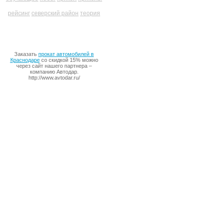
рейсинг
северский район
теория
Заказать
прокат автомобилей в
Краснодаре
со скидкой 15% можно
через сайт нашего партнера –
компанию Автодар.
http://www.avtodar.ru/