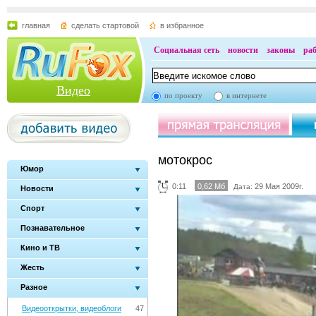
главная
сделать стартовой
в избранное
Социальная сеть
новости
законы
ра
Видео
по проекту
в интернете
мотокрос
Юмор
0:11
0,62 Мб
29 Мая 2009г.
Дата:
Новости
Спорт
Познавательное
Кино и ТВ
Жесть
Разное
Видеооткрытки, видеоблоги
47