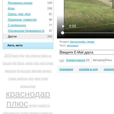
Рекламные ролики
128
Игры
159
Семья, дом, дети
91
Праздники, торжества
48
С мобильного
77
Объявления Недвижимости
37
Другое
340
Раздел:
Катастрофы, драки
Авто, мото
Теги:
мотокрос
2009
bang
big
clip
dobroe-taksi.ru
Комментариев
(0)
Авторизуйтесь
house
the
theor
video
vob
xvid
адам
описание
ссылка и код
скачат
джарим
большого
взрыва
видео
глава района
для
дрег
клип
краснодар
краснодар
плюс
мульт
новости
обучающее
побег
прикол
приколы