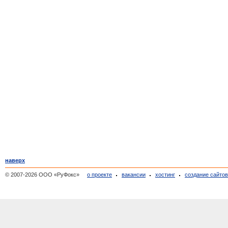
наверх
© 2007-2026 ООО «РуФокс»
о проекте
вакансии
хостинг
создание сайто