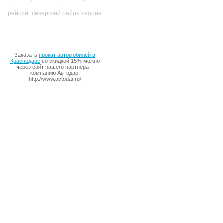
рейсинг
северский район
теория
Заказать
прокат автомобилей в
Краснодаре
со скидкой 15% можно
через сайт нашего партнера –
компанию Автодар.
http://www.avtodar.ru/