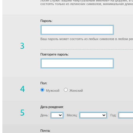
Логин служит вашим «виртуальным именем» на форуме, в б
состоять только из латинских символов, минимальная длина
Пароль:
Ваш пароль может состоять из любых символов в любом реги
Повторите пароль:
Пол:
Мужской
Женский
Дата рождения:
День:
Месяц:
Год:
Почта: