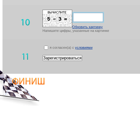
Обновить картинку
Напишите цифры, указанные на картинке
я согласен(а) с
условиями
Зарегистрироваться