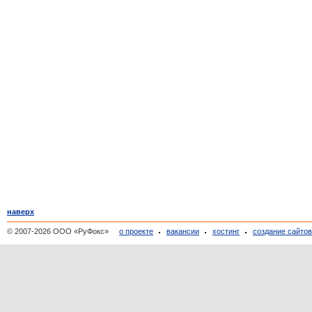
наверх
© 2007-2026 ООО «РуФокс»
о проекте
вакансии
хостинг
создание сайто