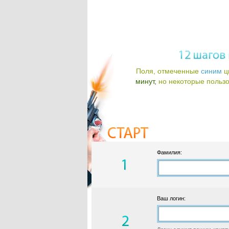
Поля, отмеченные
синим
ц
минут,
но некоторые пользов
Фамилия:
Ваш логин: