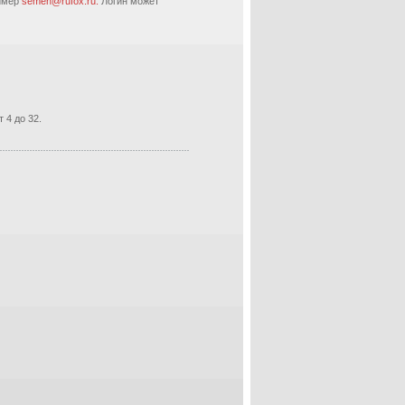
ример
semen@rufox.ru.
Логин может
 4 до 32.