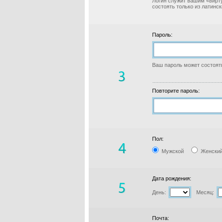
Логин служит вашим «вирт
состоять только из латинс
Пароль:
Ваш пароль может состоять
Повторите пароль:
Пол:
Мужской
Женски
Дата рождения:
День:
Месяц:
Почта: