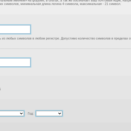
уальным именем» на форуме, в блогах, а так же обозначает ваш почтовый ящик, нап
ких символов, минимальная длина логина 4-символа, максимальная - 21 символ.
 из любых символов в любом регистре. Допустимо количество символов в пределах от
й
Год: