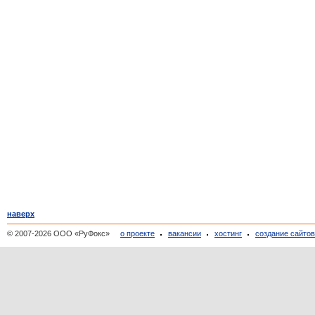
наверх
© 2007-2026 ООО «РуФокс»
о проекте
вакансии
хостинг
создание сайто