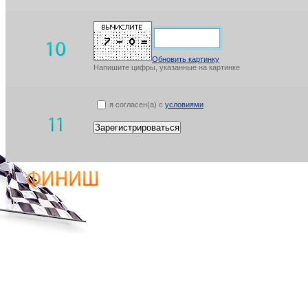
Обновить картинку
Напишите цифры, указанные на картинке
я согласен(а) с
условиями
Зарегистрироваться