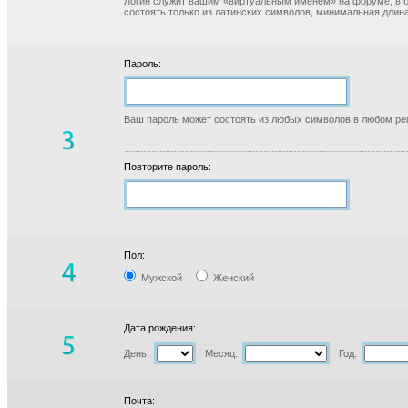
Логин служит вашим «виртуальным именем» на форуме, в б
состоять только из латинских символов, минимальная длина
Пароль:
Ваш пароль может состоять из любых символов в любом реги
Повторите пароль:
Пол:
Мужской
Женский
Дата рождения:
День:
Месяц:
Год:
Почта: