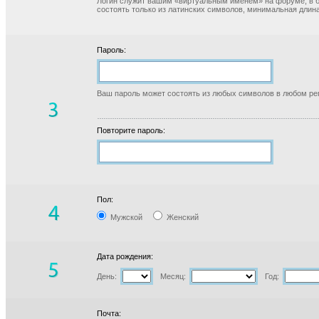
Логин служит вашим «виртуальным именем» на форуме, в б
состоять только из латинских символов, минимальная длина
Пароль:
Ваш пароль может состоять из любых символов в любом реги
Повторите пароль:
Пол:
Мужской
Женский
Дата рождения:
День:
Месяц:
Год:
Почта: