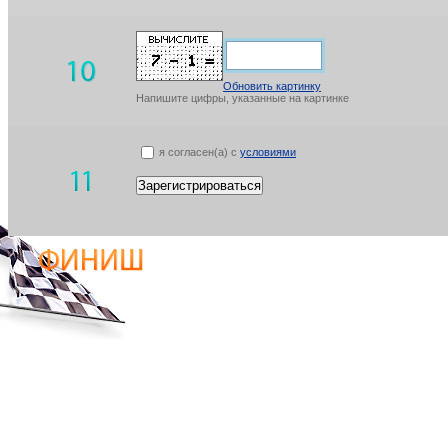
Обновить картинку
Напишите цифры, указанные на картинке
я согласен(а) с
условиями
Зарегистрироваться