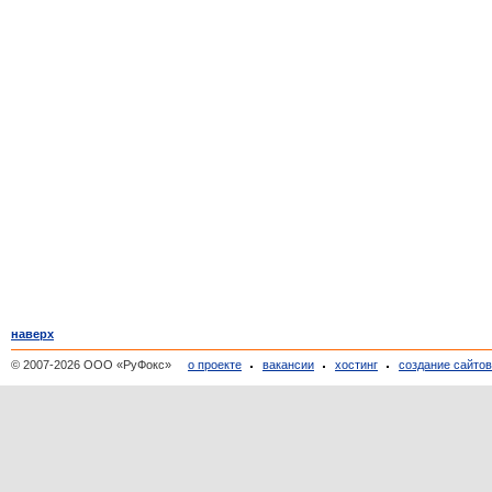
наверх
© 2007-2026 ООО «РуФокс»
о проекте
вакансии
хостинг
создание сайто