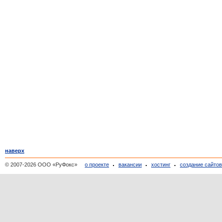
наверх
© 2007-2026 ООО «РуФокс»
о проекте
вакансии
хостинг
создание сайто