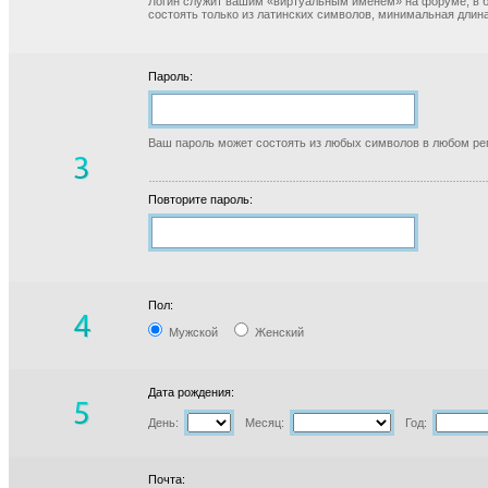
Логин служит вашим «виртуальным именем» на форуме, в б
состоять только из латинских символов, минимальная длина
Пароль:
Ваш пароль может состоять из любых символов в любом реги
Повторите пароль:
Пол:
Мужской
Женский
Дата рождения:
День:
Месяц:
Год:
Почта: