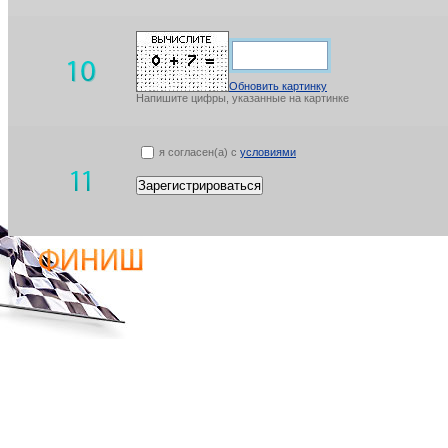
Обновить картинку
Напишите цифры, указанные на картинке
я согласен(а) с
условиями
Зарегистрироваться