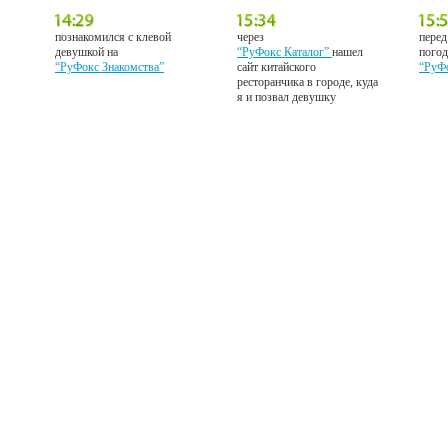
познакомился с клевой
через
перед
девушкой на
“РуФокс Каталог”
нашел
погод
“РуФокс Знакомства”
сайт китайского
“РуФ
ресторанчика в городе, куда
я и позвал девушку