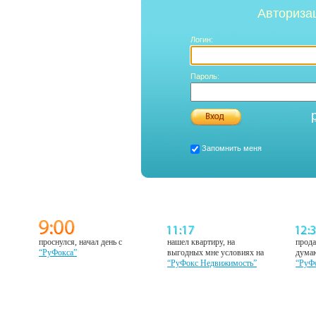
Авториза
Логин:
Пароль:
Запомнить меня
проснулся, начал день с
нашел квартиру, на
прода
“РуФокса”
выгодных мне условиях на
думаю
“РуФокс Недвижимость”
“РуФ