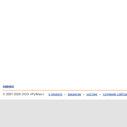
наверх
© 2007-2026 ООО «РуФокс»
о проекте
вакансии
хостинг
создание сайто