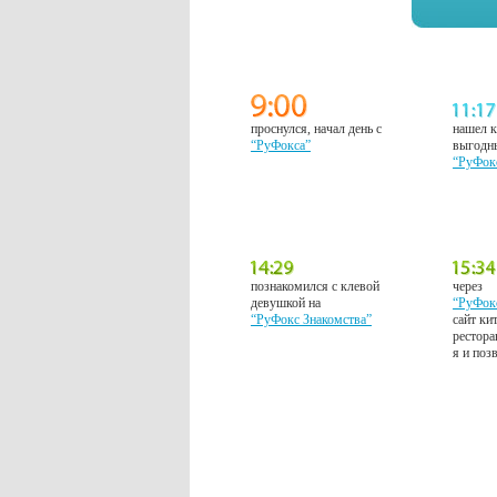
проснулся, начал день с
нашел к
“РуФокса”
выгодн
“РуФок
познакомился с клевой
через
девушкой на
“РуФок
“РуФокс Знакомства”
сайт ки
рестора
я и поз