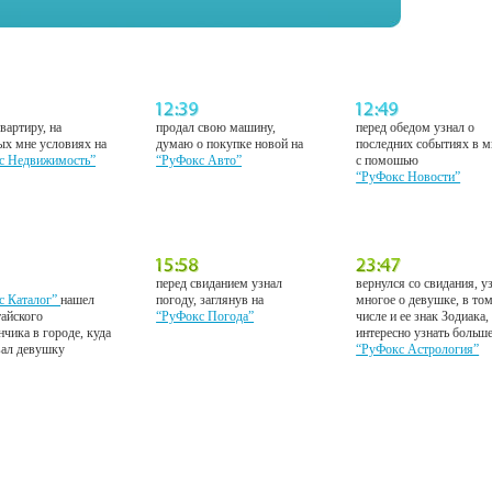
вартиру, на
продал свою машину,
перед обедом узнал о
ых мне условиях на
думаю о покупке новой на
последних событиях в м
с Недвижимость”
“РуФокс Авто”
с помошью
“РуФокс Новости”
перед свиданием узнал
вернулся со свидания, у
с Каталог”
нашел
погоду, заглянув на
многое о девушке, в то
тайского
“РуФокс Погода”
числе и ее знак Зодиака,
нчика в городе, куда
интересно узнать больш
вал девушку
“РуФокс Астрология”