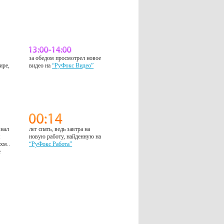
за обедом просмотрел новое
ире,
видео на
“РуФокс Видео”
знал
лег спать, ведь завтра на
м
новую работу, найденную на
 хм..
“РуФокс Работа”
е