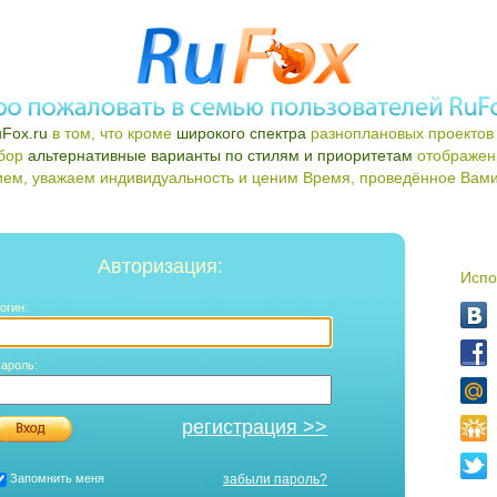
Fox.ru
в том, что кроме
широкого спектра
разноплановых проектов 
ыбор
альтернативные варианты по стилям и приоритетам
отображен
ем, уважаем индивидуальность и ценим Время, проведённое Вами 
Авторизация:
Испо
огин:
ароль:
регистрация >>
Запомнить меня
забыли пароль?