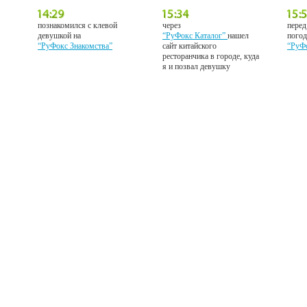
познакомился с клевой
через
перед
девушкой на
“РуФокс Каталог”
нашел
погод
“РуФокс Знакомства”
сайт китайского
“РуФ
ресторанчика в городе, куда
я и позвал девушку