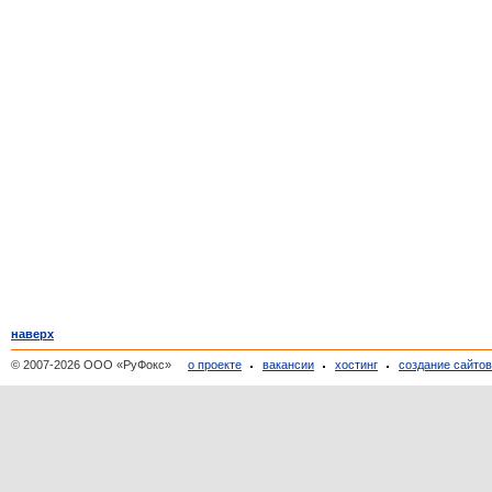
наверх
© 2007-2026 ООО «РуФокс»
о проекте
вакансии
хостинг
создание сайто