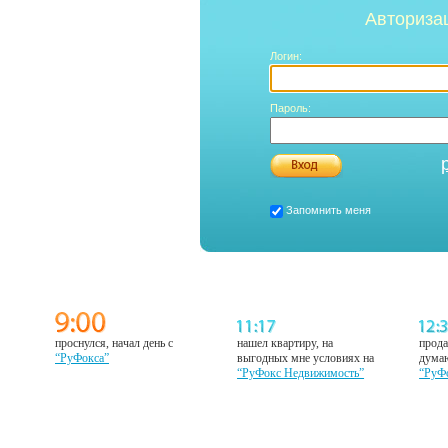
Авториза
Логин:
Пароль:
Запомнить меня
проснулся, начал день с
нашел квартиру, на
прода
“РуФокса”
выгодных мне условиях на
думаю
“РуФокс Недвижимость”
“РуФ