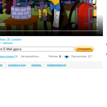
Кино, ТВ, телешоу
)
симсоны
мментариев
(0)
Авторизуйтесь
Рейтинг:
0
Просмотров: 127
ие
ссылка и код
скачать
пожаловаться