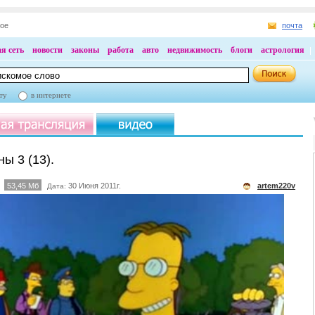
ное
почта
я сеть
новости
законы
работа
авто
недвижимость
блоги
астрология
ту
в интернете
ы 3 (13).
53,45 Мб
30 Июня 2011г.
artem220v
Дата: