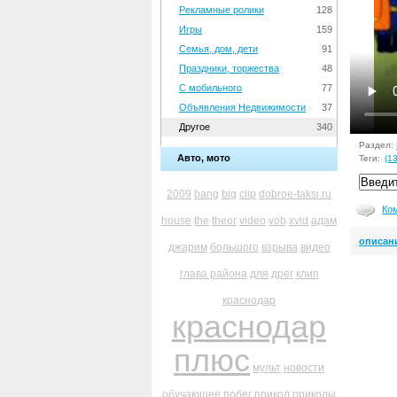
Рекламные ролики
128
Игры
159
Семья, дом, дети
91
Праздники, торжества
48
С мобильного
77
Объявления Недвижимости
37
Другое
340
Раздел:
Авто, мото
Теги:
(13
2009
bang
big
clip
dobroe-taksi.ru
Ко
house
the
theor
video
vob
xvid
адам
описан
джарим
большого
взрыва
видео
глава района
для
дрег
клип
краснодар
краснодар
плюс
мульт
новости
обучающее
побег
прикол
приколы