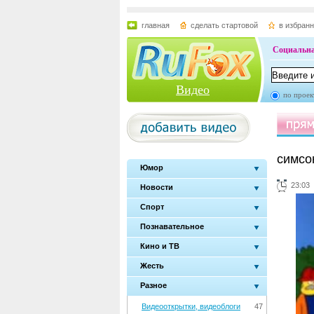
главная
сделать стартовой
в избран
Социальна
Видео
по проек
симсон
Юмор
23:03
Новости
Спорт
Познавательное
Кино и ТВ
Жесть
Разное
Видеооткрытки, видеоблоги
47