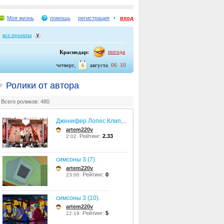
Моя жизнь
помощь
регистрация
вход
все проекты
погода
Краснодар:
четверг,
августа
06
10
6
Ролики от автора
Всего роликов: 480
Дженифер Лопес Клип,...
artem220v
Рейтинг:
2.33
2:02
симсоны 3 (7).
artem220v
Рейтинг:
0
23:00
симсоны 3 (10).
artem220v
Рейтинг:
5
22:19