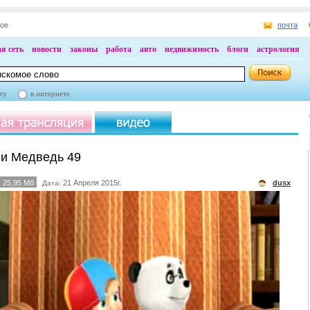
ное
почта
я сеть
новости
законы
работа
авто
недвижимость
блоги
астрология
ту
в интернете
и Медведь 49
25,95 Мб
21 Апреля 2015г.
dusx
Дата: