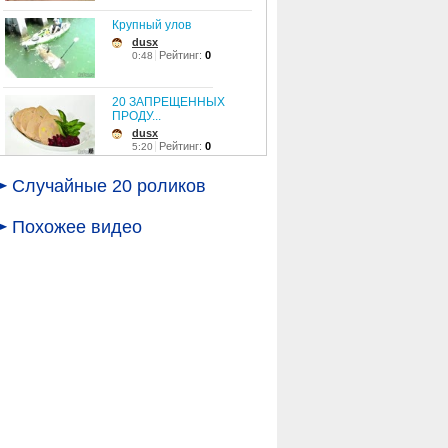
Крупный улов
dusx
Рейтинг:
0
0:48
20 ЗАПРЕЩЕННЫХ
ПРОДУ...
dusx
Рейтинг:
0
5:20
Маленький скалолаз
Случайные 20 роликов
dusx
Рейтинг:
0
1:53
Похожее видео
Вкусы и Пристрастия ...
dusx
Рейтинг:
0
23:43
Язь против еды - Мал...
dusx
Рейтинг:
0
26:21
Квака задавака (1975...
dusx
Рейтинг:
0
9:41