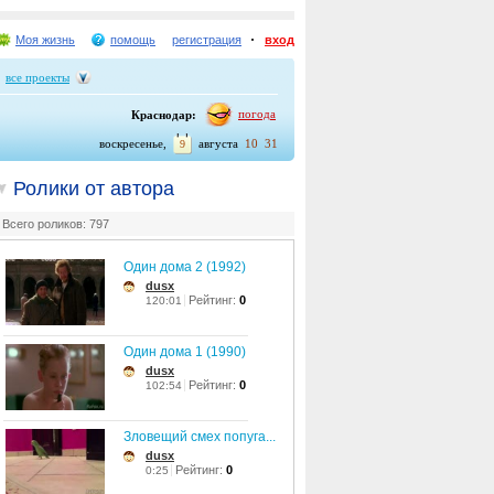
Моя жизнь
помощь
регистрация
вход
все проекты
погода
Краснодар:
воскресенье,
августа
10
31
9
Ролики от автора
Всего роликов: 797
Один дома 2 (1992)
dusx
Рейтинг:
0
120:01
Один дома 1 (1990)
dusx
Рейтинг:
0
102:54
Зловещий смех попуга...
dusx
Рейтинг:
0
0:25