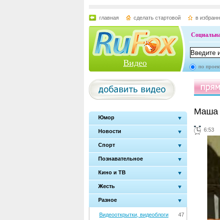
главная
сделать стартовой
в избран
Социальна
Видео
по проек
Маша 
Юмор
6:53
Новости
Спорт
Познавательное
Кино и ТВ
Жесть
Разное
Видеооткрытки, видеоблоги
47