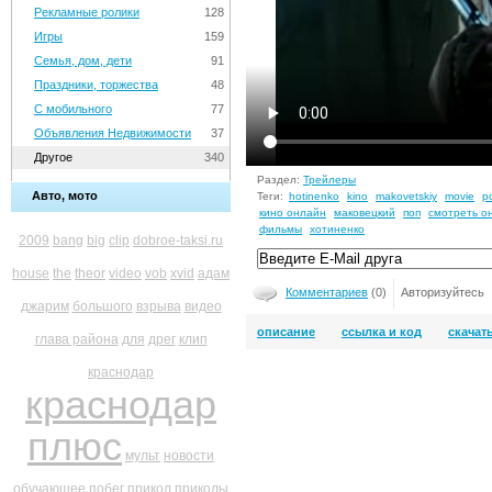
Рекламные ролики
128
Игры
159
Семья, дом, дети
91
Праздники, торжества
48
С мобильного
77
Объявления Недвижимости
37
Другое
340
Раздел:
Трейлеры
Авто, мото
Теги:
hotinenko
kino
makovetskiy
movie
p
кино онлайн
маковецкий
поп
смотреть о
фильмы
хотиненко
2009
bang
big
clip
dobroe-taksi.ru
house
the
theor
video
vob
xvid
адам
Комментариев
(0)
Авторизуйтесь
джарим
большого
взрыва
видео
описание
ссылка и код
скачат
глава района
для
дрег
клип
краснодар
краснодар
плюс
мульт
новости
обучающее
побег
прикол
приколы