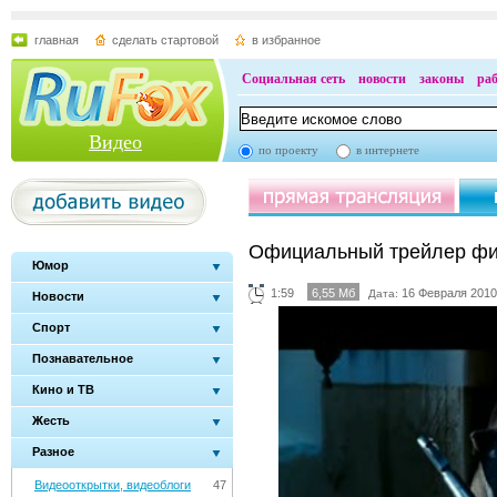
главная
сделать стартовой
в избранное
Социальная сеть
новости
законы
ра
Видео
по проекту
в интернете
Официальный трейлер фи
Юмор
1:59
6,55 Мб
16 Февраля 2010
Дата:
Новости
Спорт
Познавательное
Кино и ТВ
Жесть
Разное
Видеооткрытки, видеоблоги
47