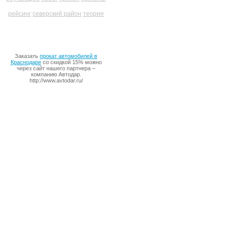
рейсинг
северский район
теория
Заказать
прокат автомобилей в
Краснодаре
со скидкой 15% можно
через сайт нашего партнера –
компанию Автодар.
http://www.avtodar.ru/