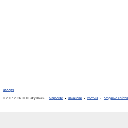
наверх
© 2007-2026 ООО «РуФокс»
о проекте
вакансии
хостинг
создание сайто