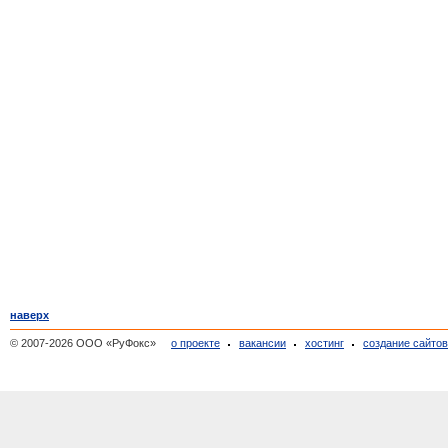
наверх
© 2007-2026 ООО «РуФокс»
о проекте
вакансии
хостинг
создание сайто