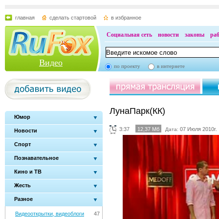
главная
сделать стартовой
в избранное
Социальная сеть
новости
законы
ра
Видео
по проекту
в интернете
ЛунаПарк(КК)
Юмор
3:37
12,37 Мб
07 Июля 2010г.
Дата:
Новости
Спорт
Познавательное
Кино и ТВ
Жесть
Разное
Видеооткрытки, видеоблоги
47