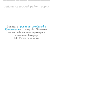
рейсинг
северский район
теория
Заказать
прокат автомобилей в
Краснодаре
со скидкой 15% можно
через сайт нашего партнера –
компанию Автодар.
http://www.avtodar.ru/