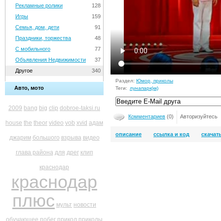
Рекламные ролики
128
Игры
159
Семья, дом, дети
91
Праздники, торжества
48
С мобильного
77
Объявления Недвижимости
37
Другое
340
Раздел:
Юмор, приколы
Авто, мото
Теги:
лунапарк(кк)
2009
bang
big
clip
dobroe-taksi.ru
Комментариев
(0)
Авторизуйтесь
house
the
theor
video
vob
xvid
адам
описание
ссылка и код
скачат
джарим
большого
взрыва
видео
глава района
для
дрег
клип
краснодар
краснодар
плюс
мульт
новости
обучающее
побег
прикол
приколы